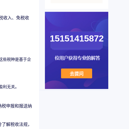
税收入、免税收
。
15151415872
这些税种是基于企
去提问
盈利无关。
纳税申报和报送纳
分了解税收法规，