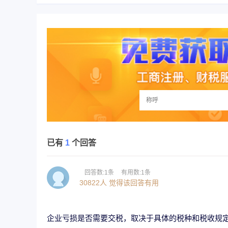
已有
1
个回答
回答数:1条
有用数:1条
30822人 觉得该回答有用
企业亏损是否需要交税，取决于具体的税种和税收规