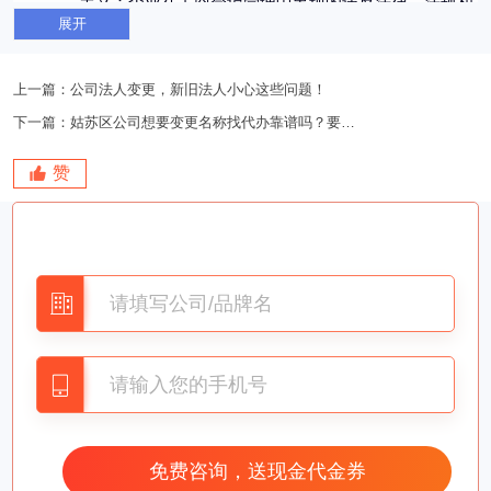
定义：企业在工商登记管理中出现的违反法律、法规和
展开
规章的行为所导致的状态。这包括注册资本不符合规定、登
记地址不符合规定、经营范围不符合规定、股东结构变更不
符合规定等情形。
上一篇：
公司法人变更，新旧法人小心这些问题！
影响：不仅影响企业的正常经营，还可能导致企业面临
下一篇：
姑苏区公司想要变更名称找代办靠谱吗？要多少费用？
行政处罚，如罚款、吊销营业执照等。
赞
二、解决方法
经营异常的解决方法
：
补报年度报告
：如果企业因未按时报送年度报告而被列
入经营异常名录，应及时补报年度报告并公示。
更新联系信息
：如果企业因通过登记的住所或经营场所
无法联系而被列入经营异常名录，应更新联系信息并确保工
商部门能够与企业取得联系。
更正公示信息
：如果企业在公示信息时隐瞒真实情况或
弄虚作假，应更正公示信息并申请移出经营异常名录。
工商异常的解决方法
：
分析原因并整改
：企业首先需要分析导致工商异常的具